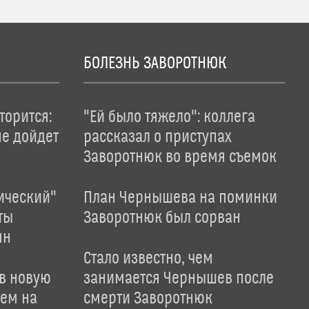
БОЛЕЗНЬ ЗАВОРОТНЮК
торится:
"Ей было тяжело": коллега
не дойдет
рассказал о приступах
Заворотнюк во время съемок
ический"
План Чернышева на поминки
ты
Заворотнюк был сорван
ян
Стало известно, чем
 в новую
занимается Чернышев после
лем на
смерти Заворотнюк