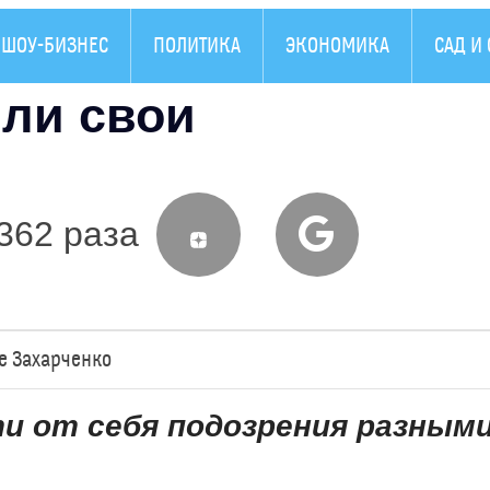
ШОУ-БИЗНЕС
ПОЛИТИКА
ЭКОНОМИКА
САД И
или свои
362 раза
е Захарченко
и от себя подозрения разным