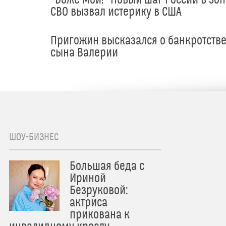
"Боже мой!" Новый шаг России в зон
СВО вызвал истерику в США
Пригожин высказался о банкротств
сына Валерии
ШОУ-БИЗНЕС
Большая беда с
Ириной
Безруковой:
актриса
прикована к