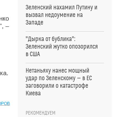
Зеленский нахамил Путину и
вызвал недоумение на
нко
Западе
, –
"Дырка от бублика":
Зеленский жутко опозорился
в США
Нетаньяху нанес мощный
ка.
удар по Зеленскому — в ЕС
заговорили о катастрофе
Киева
ОРОВ
РЕКОМЕНДУЕМ