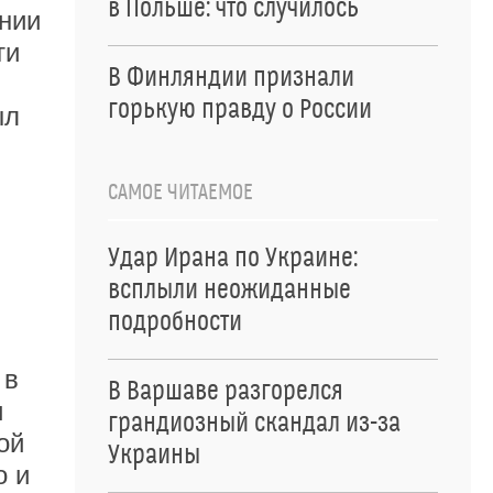
в Польше: что случилось
ении
ти
В Финляндии признали
горькую правду о России
ыл
САМОЕ ЧИТАЕМОЕ
Удар Ирана по Украине:
всплыли неожиданные
подробности
 в
В Варшаве разгорелся
и
грандиозный скандал из-за
ой
Украины
о и