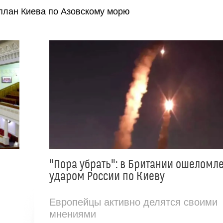
план Киева по Азовскому морю
"Пора убрать": в Британии ошеломл
ударом России по Киеву
Европейцы активно делятся своими
мнениями