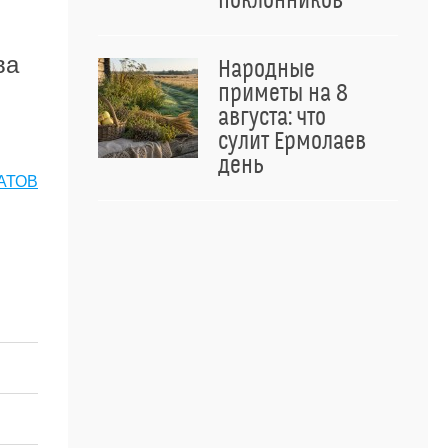
поклонников
ва
Народные
приметы на 8
августа: что
сулит Ермолаев
день
АТОВ