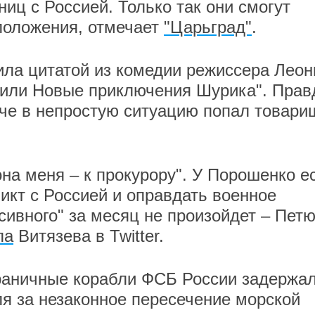
иц с Россией. Только так они смогут
положения, отмечает
"Царьград"
.
ила цитатой из комедии режиссера Леон
 или Новые приключения Шурика". Прав
че в непростую ситуацию попал товари
она меня – к прокурору". У Порошенко е
икт с Россией и оправдать военное
сивного" за месяц не произойдет – Пет
ла
Витязева в Twitter.
граничные корабли ФСБ России задержа
ля за незаконное пересечение морской