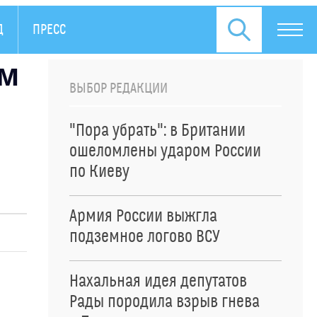
Д
ПРЕСС-РЕЛИЗЫ
им
ВЫБОР РЕДАКЦИИ
"Пора убрать": в Британии
ошеломлены ударом России
по Киеву
Армия России выжгла
подземное логово ВСУ
Нахальная идея депутатов
Рады породила взрыв гнева