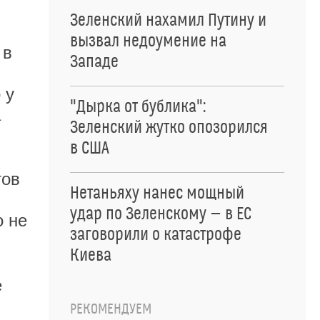
Зеленский нахамил Путину и
вызвал недоумение на
 в
Западе
 у
"Дырка от бублика":
а
Зеленский жутко опозорился
в США
тов
Нетаньяху нанес мощный
удар по Зеленскому — в ЕС
о не
заговорили о катастрофе
Киева
е
РЕКОМЕНДУЕМ