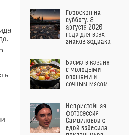
Гороскоп на
субботу, 8
августа 2026
ида
года для всех
да,
знаков зодиака
щ
Басма в казане
с молодыми
сть
овощами и
сочным мясом
ю
Непристойная
фотосессия
ли
Самойловой с
едой взбесила