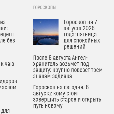
ГОРОСКОПЫ
из
Гороскоп на 7
еи:
августа 2026
рецепт
года: пятница
ле без
для спокойных
решений
После 6 августа Ангел-
 к чаю
хранитель возьмет под
защиту: крупно повезет трем
знакам зодиака
мидоров
маслом
Гороскоп на сегодня, 6
августа: кому стоит
завершить старое и открыть
путь новому
 для