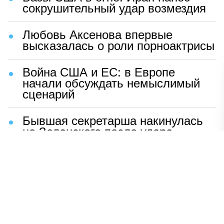
сокрушительный удар возмездия
Любовь Аксенова впервые
высказалась о роли порноактрисы
Война США и ЕС: в Европе
начали обсуждать немыслимый
сценарий
Бывшая секретарша накинулась
на Зеленского после удара
возмездия ВС РФ
В Москве назвали ключевой
фактор завершения СВО
Мерц жаждет войны с Россией:
раскрыто — зачем