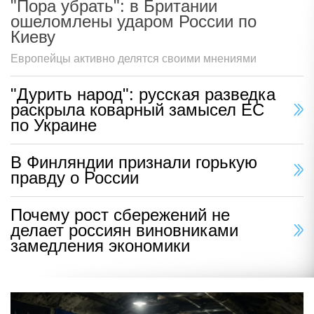
"Пора убрать": в Британии
ошеломлены ударом России по
Киеву
Европейцы активно делятся своими мнениями
"Дурить народ": русская разведка
раскрыла коварный замысел ЕС
по Украине
В Финляндии признали горькую
правду о России
Почему рост сбережений не
делает россиян виновниками
замедления экономики