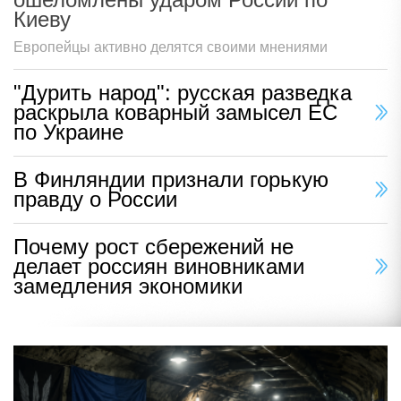
Киеву
Европейцы активно делятся своими мнениями
"Дурить народ": русская разведка
раскрыла коварный замысел ЕС
по Украине
В Финляндии признали горькую
правду о России
Почему рост сбережений не
делает россиян виновниками
замедления экономики