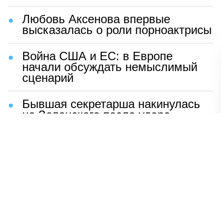
Любовь Аксенова впервые
высказалась о роли порноактрисы
Война США и ЕС: в Европе
начали обсуждать немыслимый
сценарий
Бывшая секретарша накинулась
на Зеленского после удара
возмездия ВС РФ
В Москве назвали ключевой
фактор завершения СВО
Мерц жаждет войны с Россией:
раскрыто — зачем