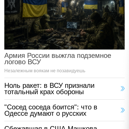
Армия России выжгла подземное
логово ВСУ
Незалежным воякам не позавидуешь
Ноль ракет: в ВСУ признали
тотальный крах обороны
"Сосед соседа боится": что в
Одессе думают о русских
Сбежавшая в США Машкова