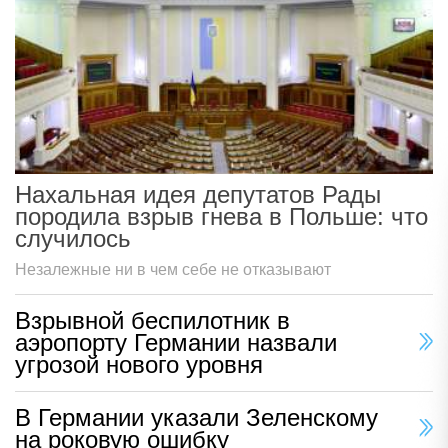
Нахальная идея депутатов Рады
породила взрыв гнева в Польше: что
случилось
Незалежные ни в чем себе не отказывают
Взрывной беспилотник в
аэропорту Германии назвали
угрозой нового уровня
В Германии указали Зеленскому
на роковую ошибку