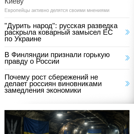
Киеву
Европейцы активно делятся своими мнениями
"Дурить народ": русская разведка
раскрыла коварный замысел ЕС
по Украине
В Финляндии признали горькую
правду о России
Почему рост сбережений не
делает россиян виновниками
замедления экономики