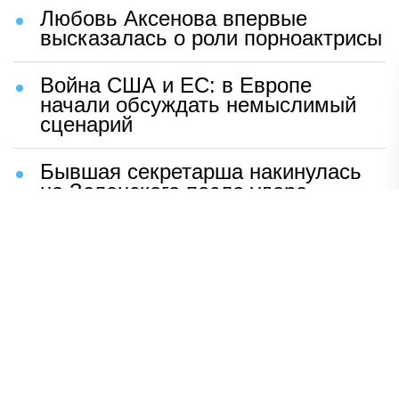
Любовь Аксенова впервые
высказалась о роли порноактрисы
Война США и ЕС: в Европе
начали обсуждать немыслимый
сценарий
Бывшая секретарша накинулась
на Зеленского после удара
возмездия ВС РФ
В Москве назвали ключевой
фактор завершения СВО
Мерц жаждет войны с Россией:
раскрыто — зачем
Иран разгромил логово