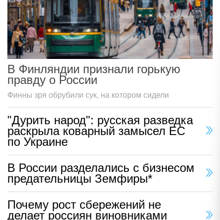
В Финляндии признали горькую
правду о России
Финны зря обрубили сук, на котором сидели
"Дурить народ": русская разведка
раскрыла коварный замысел ЕС
по Украине
В России разделались с бизнесом
предательницы Земфиры*
Почему рост сбережений не
делает россиян виновниками