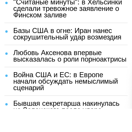
"Считаные минуты": в Хельсинки
сделали тревожное заявление о
Финском заливе
Базы США в огне: Иран нанес
сокрушительный удар возмездия
Любовь Аксенова впервые
высказалась о роли порноактрисы
Война США и ЕС: в Европе
начали обсуждать немыслимый
сценарий
Бывшая секретарша накинулась
на Зеленского после удара
возмездия ВС РФ
В Москве назвали ключевой