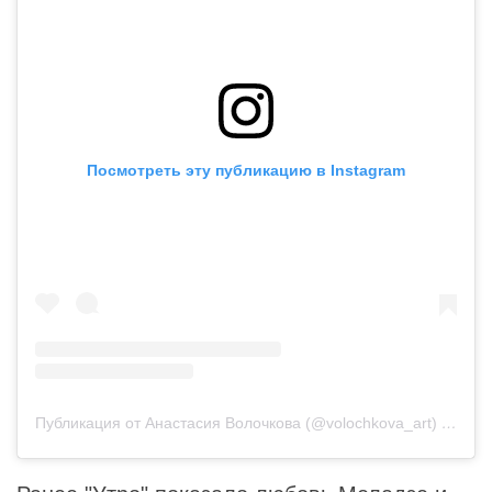
Посмотреть эту публикацию в Instagram
Публикация от Анастасия Волочкова (@volochkova_art)
12 Май