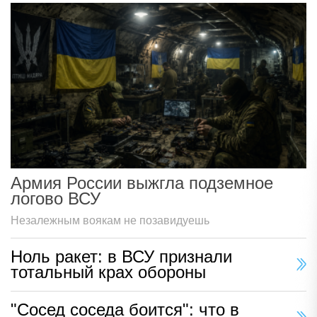
Армия России выжгла подземное
логово ВСУ
Незалежным воякам не позавидуешь
Ноль ракет: в ВСУ признали
тотальный крах обороны
"Сосед соседа боится": что в