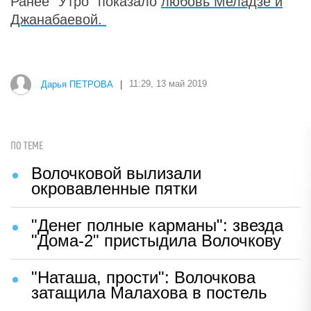
Ранее "Утро" показало
любовь Меладзе и
Джанабаевой.
Дарья ПЕТРОВА
|
11:29, 13 май 2019
ПО ТЕМЕ
Волочковой вылизали
окровавленные пятки
"Денег полные карманы": звезда
"Дома-2" пристыдила Волочкову
"Наташа, прости": Волочкова
затащила Малахова в постель