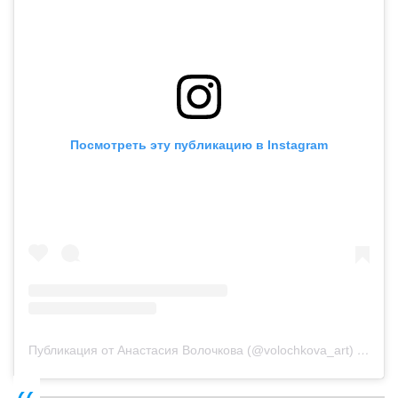
Посмотреть эту публикацию в Instagram
Публикация от Анастасия Волочкова (@volochkova_art)
12 Май