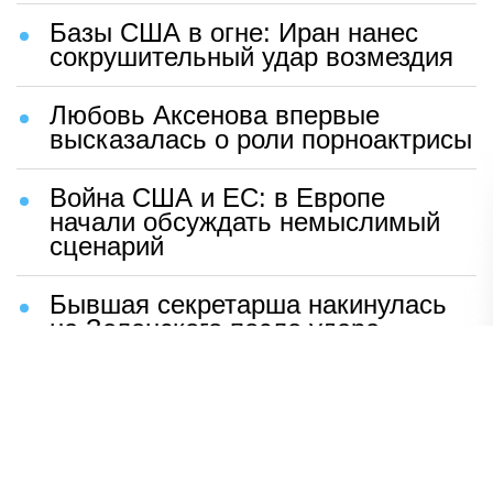
Базы США в огне: Иран нанес
сокрушительный удар возмездия
Любовь Аксенова впервые
высказалась о роли порноактрисы
Война США и ЕС: в Европе
начали обсуждать немыслимый
сценарий
Бывшая секретарша накинулась
на Зеленского после удара
возмездия ВС РФ
В Москве назвали ключевой
фактор завершения СВО