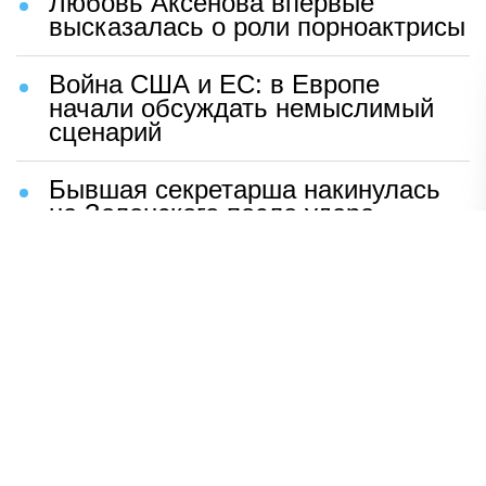
Любовь Аксенова впервые
высказалась о роли порноактрисы
Война США и ЕС: в Европе
начали обсуждать немыслимый
сценарий
Бывшая секретарша накинулась
на Зеленского после удара
возмездия ВС РФ
В Москве назвали ключевой
фактор завершения СВО
Мерц жаждет войны с Россией:
раскрыто — зачем
Иран разгромил логово
американцев