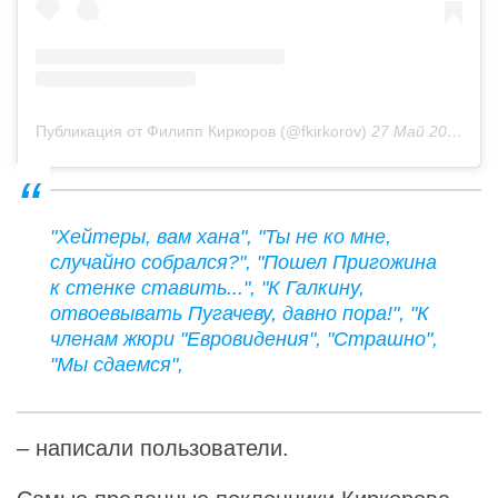
Публикация от Филипп Киркоров (@fkirkorov)
27 Май 2019 в 7:52 PDT
"Хейтеры, вам хана", "Ты не ко мне,
случайно собрался?", "Пошел Пригожина
к стенке ставить...", "К Галкину,
отвоевывать Пугачеву, давно пора!", "К
членам жюри "Евровидения", "Страшно",
"Мы сдаемся",
– написали пользователи.