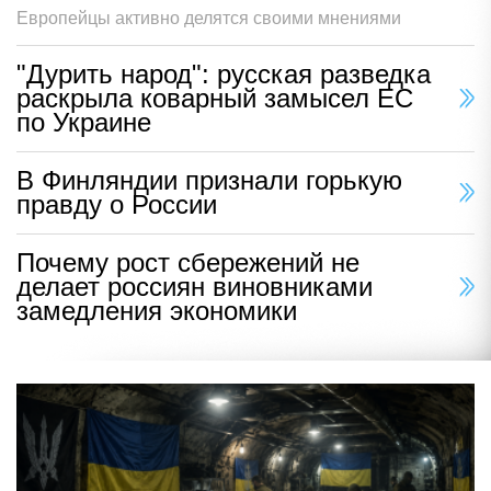
Европейцы активно делятся своими мнениями
"Дурить народ": русская разведка
раскрыла коварный замысел ЕС
по Украине
В Финляндии признали горькую
правду о России
Почему рост сбережений не
делает россиян виновниками
замедления экономики