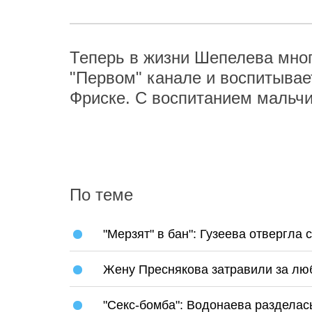
Теперь в жизни Шепелева мног
"Первом" канале и воспитывае
Фриске. С воспитанием мальч
По теме
"Мерзят" в бан": Гузеева отвергла
Жену Преснякова затравили за люб
"Секс-бомба": Водонаева разделас