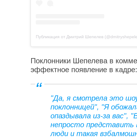
Публикация от Дмитрий Шепелев (@dmitryshepele
Поклонники Шепелева в коммен
эффектное появление в кадре
"Да, я смотрела это шо
поклонницей", "Я обожал
опаздывала из-за вас", 
непросто представить в
люди и такая взбалмошн