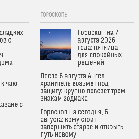
ГОРОСКОПЫ
 сладких
Гороскоп на 7
ов с
августа 2026
года: пятница
м
для спокойных
дома
решений
После 6 августа Ангел-
 к чаю
хранитель возьмет под
защиту: крупно повезет трем
знакам зодиака
азане с
Гороскоп на сегодня, 6
августа: кому стоит
завершить старое и открыть
путь новому