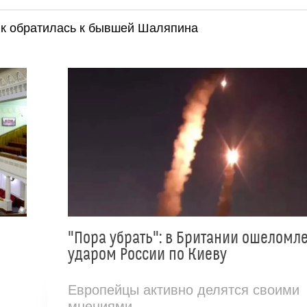
к обратилась к бывшей Шаляпина
"Пора убрать": в Британии ошеломл
ударом России по Киеву
Европейцы активно делятся своими
мнениями