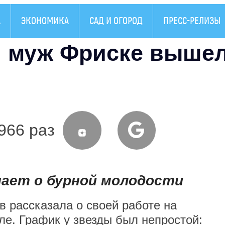
А
ЭКОНОМИКА
САД И ОГОРОД
ПРЕСС-РЕЛИЗЫ
: муж Фриске выше
966 раз
ает о бурной молодости
 рассказала о своей работе на
е. График у звезды был непростой: