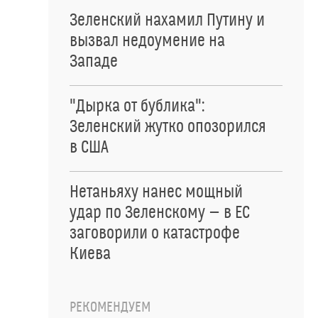
Зеленский нахамил Путину и
вызвал недоумение на
Западе
"Дырка от бублика":
Зеленский жутко опозорился
в США
Нетаньяху нанес мощный
удар по Зеленскому — в ЕС
заговорили о катастрофе
Киева
РЕКОМЕНДУЕМ