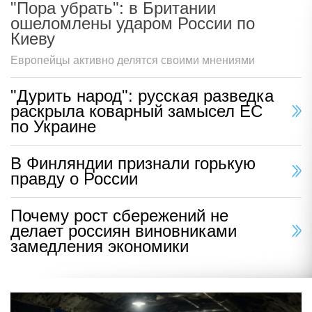
"Пора убрать": в Британии
ошеломлены ударом России по
Киеву
Европейцы активно делятся своими мнениями
"Дурить народ": русская разведка
раскрыла коварный замысел ЕС
по Украине
В Финляндии признали горькую
правду о России
Почему рост сбережений не
делает россиян виновниками
замедления экономики