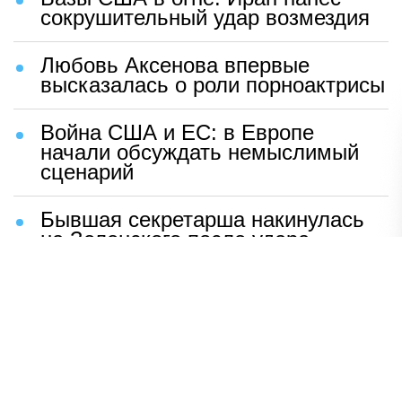
сокрушительный удар возмездия
Любовь Аксенова впервые
высказалась о роли порноактрисы
Война США и ЕС: в Европе
начали обсуждать немыслимый
сценарий
Бывшая секретарша накинулась
на Зеленского после удара
возмездия ВС РФ
В Москве назвали ключевой
фактор завершения СВО
Мерц жаждет войны с Россией:
раскрыто — зачем