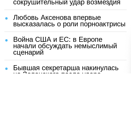
сокрушительный удар возмездия
Любовь Аксенова впервые
высказалась о роли порноактрисы
Война США и ЕС: в Европе
начали обсуждать немыслимый
сценарий
Бывшая секретарша накинулась
на Зеленского после удара
возмездия ВС РФ
В Москве назвали ключевой
фактор завершения СВО
Мерц жаждет войны с Россией:
раскрыто — зачем