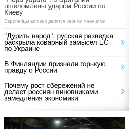
ошеломлены ударом России по
Киеву
Европейцы активно делятся своими мнениями
"Дурить народ": русская разведка
раскрыла коварный замысел ЕС
по Украине
В Финляндии признали горькую
правду о России
Почему рост сбережений не
делает россиян виновниками
замедления экономики