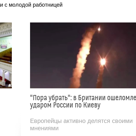
и с молодой работницей
"Пора убрать": в Британии ошеломл
ударом России по Киеву
Европейцы активно делятся своими
мнениями