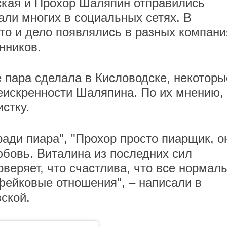
кая и Прохор Шаляпин отправились
али многих в социальных сетях. В
о и дело появлялись в разных компани
нников.
 пара сделала в Кисловодске, некоторы
еискренности Шаляпина. По их мнению,
стку.
ради пиара", "Прохор просто пиарщик, о
юбовь. Виталина из последних сил
оверяет, что счастлива, что все нормал
фейковые отношения", – написали в
ской.