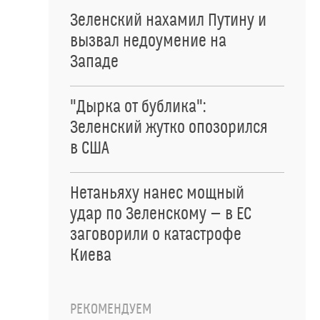
Зеленский нахамил Путину и
вызвал недоумение на
Западе
"Дырка от бублика":
Зеленский жутко опозорился
в США
Нетаньяху нанес мощный
удар по Зеленскому — в ЕС
заговорили о катастрофе
Киева
РЕКОМЕНДУЕМ