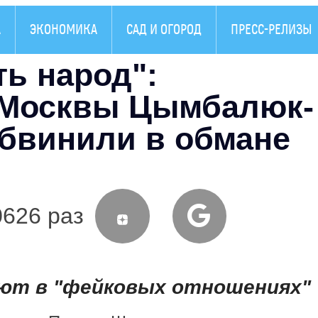
А
ЭКОНОМИКА
САД И ОГОРОД
ПРЕСС-РЕЛИЗЫ
ь народ":
 Москвы Цымбалюк-
бвинили в обмане
0626 раз
ют в "фейковых отношениях"