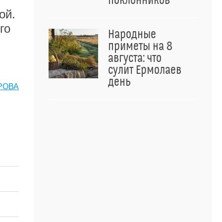
поклонников
ой.
го
Народные
приметы на 8
августа: что
сулит Ермолаев
день
РОВА