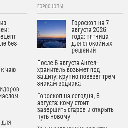
ГОРОСКОПЫ
из
Гороскоп на 7
еи:
августа 2026
рецепт
года: пятница
ле без
для спокойных
решений
После 6 августа Ангел-
 к чаю
хранитель возьмет под
защиту: крупно повезет трем
знакам зодиака
мидоров
маслом
Гороскоп на сегодня, 6
августа: кому стоит
завершить старое и открыть
путь новому
 для