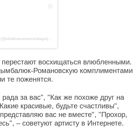
Публикация от Виталина Цымбалюк-Романовская (@vitalinaromanovskaya)
28 Окт 2019 в 10:44 PDT
е перестают восхищаться влюбленными.
Цымбалюк-Романовскую комплиментами
и те поженятся.
 рада за вас", "Как же похоже друг на
"Какие красивые, будьте счастливы",
представляю вас не вместе", "Прохор,
сь", – советуют артисту в Интернете.