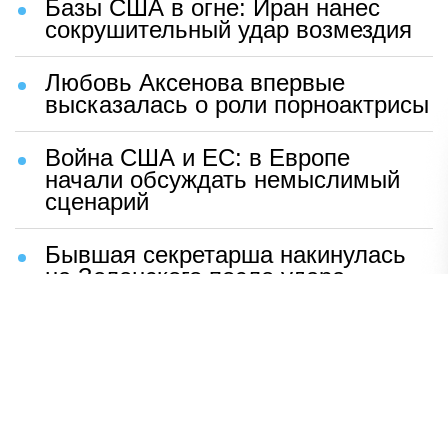
Базы США в огне: Иран нанес
сокрушительный удар возмездия
Любовь Аксенова впервые
высказалась о роли порноактрисы
Война США и ЕС: в Европе
начали обсуждать немыслимый
сценарий
Бывшая секретарша накинулась
на Зеленского после удара
возмездия ВС РФ
В Москве назвали ключевой
фактор завершения СВО
Мерц жаждет войны с Россией: