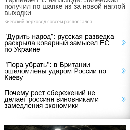
получил по шапке из-за новой наглой
выходки
Киевский верховод совсем распоясался
"Дурить народ": русская разведка
раскрыла коварный замысел ЕС
по Украине
"Пора убрать": в Британии
ошеломлены ударом России по
Киеву
Почему рост сбережений не
делает россиян виновниками
замедления экономики