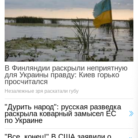
В Финляндии раскрыли неприятную
для Украины правду: Киев горько
просчитался
Незалежные зря раскатали губу
"Дурить народ": русская разведка
раскрыла коварный замысел ЕС
по Украине
"Все, конец!" В США заявили о