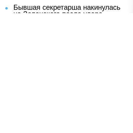
Бывшая секретарша накинулась
на Зеленского после удара
возмездия ВС РФ
В Москве назвали ключевой
фактор завершения СВО
Мерц жаждет войны с Россией:
раскрыто — зачем
Иран разгромил логово
американцев
НАВЕРХ
ПОЛНАЯ ВЕРСИЯ
Политика
Шоу-бизнес
Сад и огород
Экономика