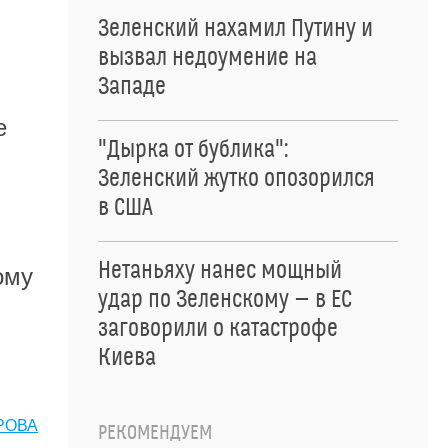
Зеленский нахамил Путину и
вызвал недоумение на
Западе
е
"Дырка от бублика":
Зеленский жутко опозорился
в США
Нетаньяху нанес мощный
ому
удар по Зеленскому — в ЕС
заговорили о катастрофе
Киева
РОВА
РЕКОМЕНДУЕМ