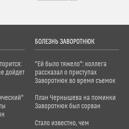
БОЛЕЗНЬ ЗАВОРОТНЮК
торится:
"Ей было тяжело": коллега
не дойдет
рассказал о приступах
Заворотнюк во время съемок
ический"
План Чернышева на поминки
ты
Заворотнюк был сорван
ян
Стало известно, чем