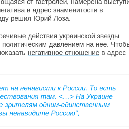
ющаяся от гастролей, намерена выступ
егатива в адрес знаменитости в
езду решил Юрий Лоза.
оречивые действия украинской звезды
 политическим давлением на нее. Чтоб
показать
негативное отношение
в адрес
ет на ненависти к России. То есть
ществования там. <…> На Украине
е зрителям одним-единственным
 вы ненавидите Россию",