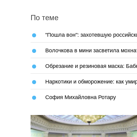
По теме
"Пошла вон": захотевшую российск
Волочкова в мини засветила мохна
Обрезание и резиновая маска: Бабк
Наркотики и обморожение: как уми
София Михайловна Ротару