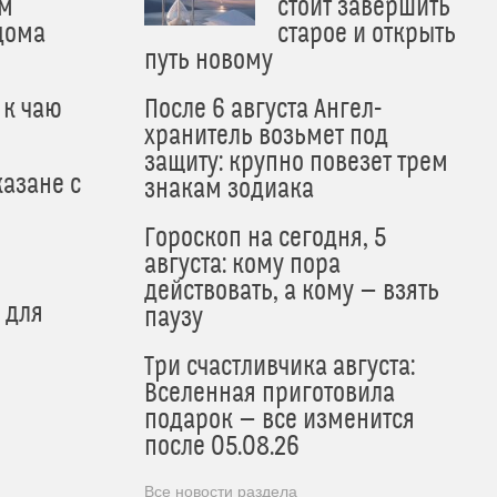
м
стоит завершить
дома
старое и открыть
путь новому
 к чаю
После 6 августа Ангел-
хранитель возьмет под
защиту: крупно повезет трем
азане с
знакам зодиака
Гороскоп на сегодня, 5
августа: кому пора
действовать, а кому — взять
 для
паузу
Три счастливчика августа:
Вселенная приготовила
подарок — все изменится
после 05.08.26
Все новости раздела