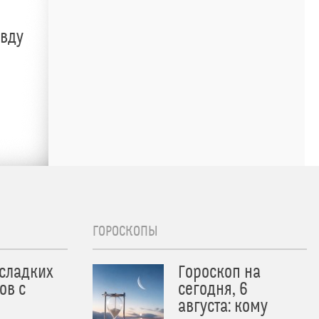
авду
ГОРОСКОПЫ
 сладких
Гороскоп на
ов с
сегодня, 6
августа: кому