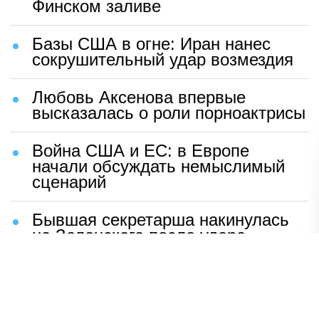
Финском заливе
Базы США в огне: Иран нанес
сокрушительный удар возмездия
Любовь Аксенова впервые
высказалась о роли порноактрисы
Война США и ЕС: в Европе
начали обсуждать немыслимый
сценарий
Бывшая секретарша накинулась
на Зеленского после удара
возмездия ВС РФ
В Москве назвали ключевой
фактор завершения СВО