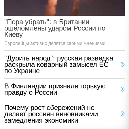
"Пора убрать": в Британии
ошеломлены ударом России по
Киеву
Европейцы активно делятся своими мнениями
"Дурить народ": русская разведка
раскрыла коварный замысел ЕС
по Украине
В Финляндии признали горькую
правду о России
Почему рост сбережений не
делает россиян виновниками
замедления экономики