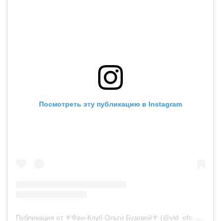
Посмотреть эту публикацию в Instagram
Публикация от ⚜️Фан-Клуб Ольги Бузовой⚜️ (@vld_ofc_buzova86)