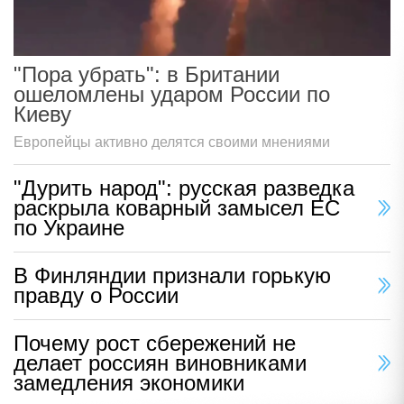
"Пора убрать": в Британии
ошеломлены ударом России по
Киеву
Европейцы активно делятся своими мнениями
"Дурить народ": русская разведка
раскрыла коварный замысел ЕС
по Украине
В Финляндии признали горькую
правду о России
Почему рост сбережений не
делает россиян виновниками
замедления экономики