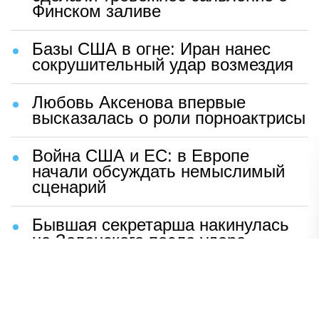
Финском заливе
Базы США в огне: Иран нанес
сокрушительный удар возмездия
Любовь Аксенова впервые
высказалась о роли порноактрисы
Война США и ЕС: в Европе
начали обсуждать немыслимый
сценарий
Бывшая секретарша накинулась
на Зеленского после удара
возмездия ВС РФ
В Москве назвали ключевой
фактор завершения СВО