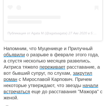
Публикация от Agata M (@agataagata)
27 Авг 2020 в 5:20 PDT
Напомним, что Муцениеце и Прилучный
объявили
о разрыве в феврале этого года,
а спустя несколько месяцев развелись.
Актриса тяжело
переживает
расставание, а
вот бывший супруг, по слухам,
закрутил
роман
с Мирославой Карпович. Причем
некоторые утверждают, что звезды
начали
встречаться
еще до расставания "Мажора" с
женой.