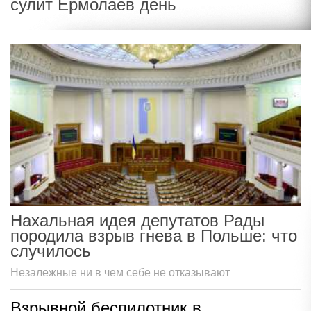
сулит Ермолаев день
Нахальная идея депутатов Рады
породила взрыв гнева в Польше: что
случилось
Незалежные ни в чем себе не отказывают
Взрывной беспилотник в