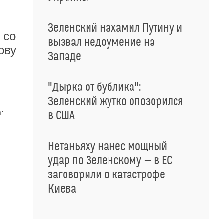
Зеленский нахамил Путину и
 со
вызвал недоумение на
ову
Западе
"Дырка от бублика":
Зеленский жутко опозорился
.
в США
Нетаньяху нанес мощный
удар по Зеленскому — в ЕС
заговорили о катастрофе
Киева