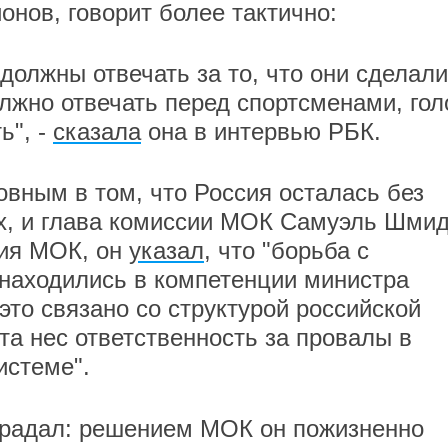
нов, говорит более тактично:
должны отвечать за то, что они сделали
лжно отвечать перед спортсменами, гол
ь", -
сказала
она в интервью РБК.
овным в том, что Россия осталась без
х, и глава комиссии МОК Самуэль Шмид
ия МОК, он
указал
, что "борьба с
находились в компетенции министра
это связано со структурой российской
та нес ответственность за провалы в
истеме".
страдал: решением МОК он пожизненно