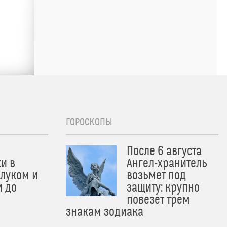
ГОРОСКОПЫ
После 6 августа
и в
Ангел-хранитель
 луком и
возьмет под
и до
защиту: крупно
и
повезет трем
знакам зодиака