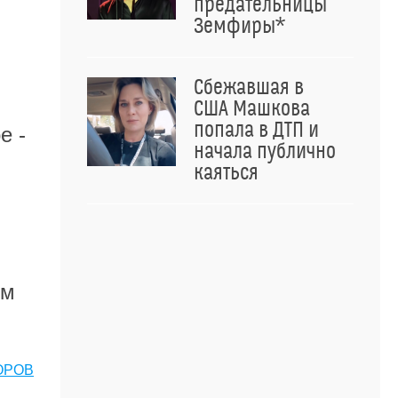
предательницы
Земфиры*
Сбежавшая в
США Машкова
попала в ДТП и
е -
начала публично
каяться
ым
ОРОВ