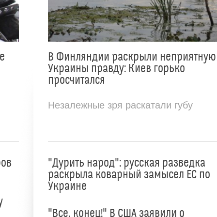
е
В Финляндии раскрыли неприятную
Украины правду: Киев горько
просчитался
Незалежные зря раскатали губу
ров
"Дурить народ": русская разведка
раскрыла коварный замысел ЕС по
Украине
у
"Все, конец!" В США заявили о