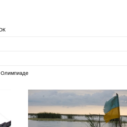
ОК
о Олимпиаде