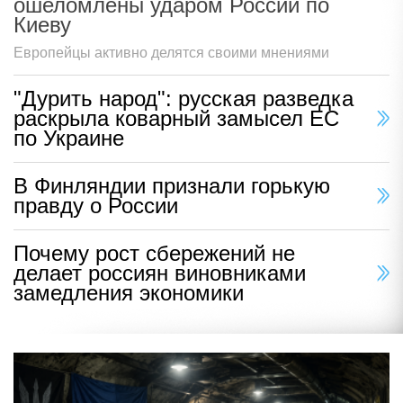
ошеломлены ударом России по
Киеву
Европейцы активно делятся своими мнениями
"Дурить народ": русская разведка
раскрыла коварный замысел ЕС
по Украине
В Финляндии признали горькую
правду о России
Почему рост сбережений не
делает россиян виновниками
замедления экономики