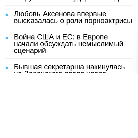
Любовь Аксенова впервые
высказалась о роли порноактрисы
Война США и ЕС: в Европе
начали обсуждать немыслимый
сценарий
Бывшая секретарша накинулась
на Зеленского после удара
возмездия ВС РФ
В Москве назвали ключевой
фактор завершения СВО
Мерц жаждет войны с Россией:
раскрыто — зачем