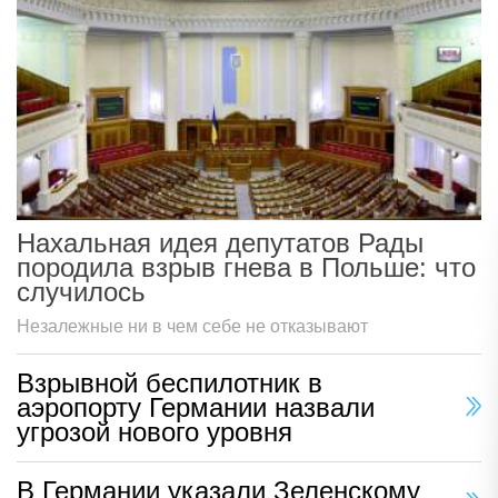
Нахальная идея депутатов Рады
породила взрыв гнева в Польше: что
случилось
Незалежные ни в чем себе не отказывают
Взрывной беспилотник в
аэропорту Германии назвали
угрозой нового уровня
В Германии указали Зеленскому