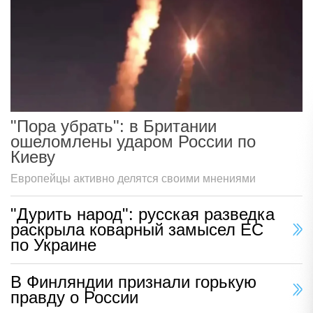
"Пора убрать": в Британии
ошеломлены ударом России по
Киеву
Европейцы активно делятся своими мнениями
"Дурить народ": русская разведка
раскрыла коварный замысел ЕС
по Украине
В Финляндии признали горькую
правду о России