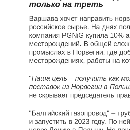
только на треть
Варшава хочет направить норв
российское сырье. На днях по
компания PGNiG купила 10% ак
месторождений. В общей сложн
промыслах в Норвегии, где доб
месторождениях, работы на ко
"
Наша цель – получить как м
поставок из Норвегии в Польш
не скрывает председатель пра
"Балтийский газопровод" – тру
и запустить в 2023 году. По не
через Данию в Польшу. Но пок