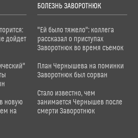
БОЛЕЗНЬ ЗАВОРОТНЮК
торится:
"Ей было тяжело": коллега
не дойдет
рассказал о приступах
Заворотнюк во время съемок
ический"
План Чернышева на поминки
ты
Заворотнюк был сорван
ян
Стало известно, чем
 в новую
занимается Чернышев после
лем на
смерти Заворотнюк