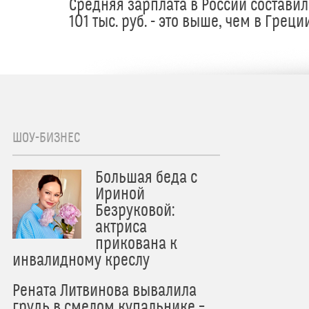
Средняя зарплата в России составил
101 тыс. руб. - это выше, чем в Греци
ШОУ-БИЗНЕС
Большая беда с
Ириной
Безруковой:
актриса
прикована к
инвалидному креслу
Рената Литвинова вывалила
грудь в смелом купальнике –