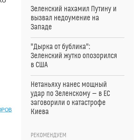
Зеленский нахамил Путину и
вызвал недоумение на
Западе
"Дырка от бублика":
Зеленский жутко опозорился
в США
Нетаньяху нанес мощный
удар по Зеленскому — в ЕС
заговорили о катастрофе
ОРОВ
Киева
РЕКОМЕНДУЕМ