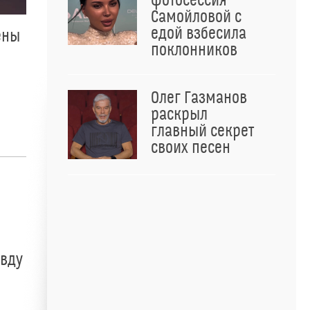
фотосессия
Самойловой с
едой взбесила
ены
поклонников
Олег Газманов
раскрыл
главный секрет
своих песен
авду