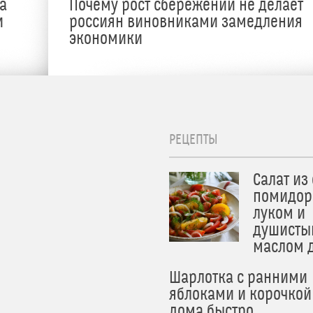
а
Почему рост сбережений не делает
и
россиян виновниками замедления
экономики
РЕЦЕПТЫ
Салат из
помидор
луком и
душисты
маслом 
Шарлотка с ранними
яблоками и корочкой
дома быстро