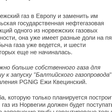
ежский газ в Европу и заменить им
льская государственная нефтегазовая
ций одного из норвежских газовых
ости, она уже имеет разные доли на пя
ыча газа уже ведется, и шести
торых еще не начиналась.
ожно больше собственного газа для
у к запуску "Балтийского газопровода
"
вления PGNiG Ежи Квецинский.
ба, которую только планируется построи
й газ из Норвегии должен будет поступат
а заполнение трубы гарантировано толь