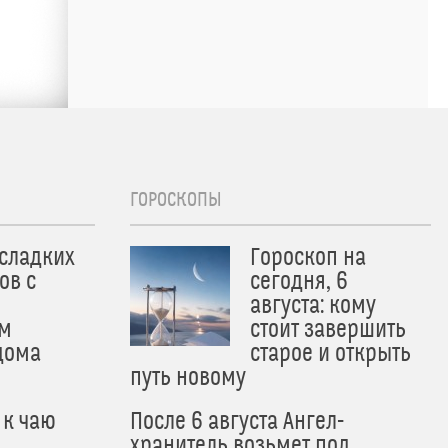
ГОРОСКОПЫ
 сладких
Гороскоп на
ов с
сегодня, 6
августа: кому
м
стоит завершить
дома
старое и открыть
путь новому
 к чаю
После 6 августа Ангел-
хранитель возьмет под