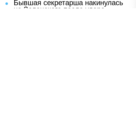
Бывшая секретарша накинулась
на Зеленского после удара
возмездия ВС РФ
В Москве назвали ключевой
фактор завершения СВО
Мерц жаждет войны с Россией:
раскрыто — зачем
Иран разгромил логово
американцев
НАВЕРХ
ПОЛНАЯ ВЕРСИЯ
Политика
Шоу-бизнес
Сад и огород
Экономика
Пресс-релизы