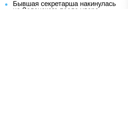
Бывшая секретарша накинулась
на Зеленского после удара
возмездия ВС РФ
В Москве назвали ключевой
фактор завершения СВО
Мерц жаждет войны с Россией:
раскрыто — зачем
Иран разгромил логово
американцев
НАВЕРХ
ПОЛНАЯ ВЕРСИЯ
Политика
Шоу-бизнес
Сад и огород
Экономика
Пресс-релизы