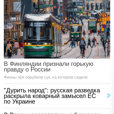
В Финляндии признали горькую
правду о России
Финны зря обрубили сук, на котором сидели
"Дурить народ": русская разведка
раскрыла коварный замысел ЕС
по Украине