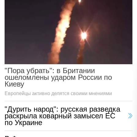
"Пора убрать": в Британии
ошеломлены ударом России по
Киеву
Европейцы активно делятся своими мнениями
"Дурить народ": русская разведка
раскрыла коварный замысел ЕС
по Украине