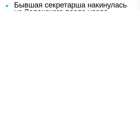
Бывшая секретарша накинулась
на Зеленского после удара
возмездия ВС РФ
В Москве назвали ключевой
фактор завершения СВО
Мерц жаждет войны с Россией:
раскрыто — зачем
Иран разгромил логово
американцев
НАВЕРХ
ПОЛНАЯ ВЕРСИЯ
Политика
Шоу-бизнес
Сад и огород
Экономика
Пресс-релизы