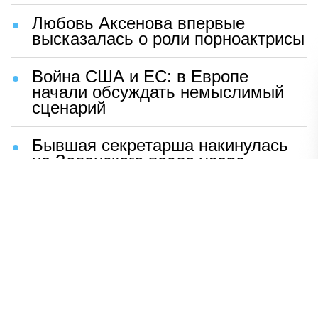
Любовь Аксенова впервые
высказалась о роли порноактрисы
Война США и ЕС: в Европе
начали обсуждать немыслимый
сценарий
Бывшая секретарша накинулась
на Зеленского после удара
возмездия ВС РФ
В Москве назвали ключевой
фактор завершения СВО
Мерц жаждет войны с Россией:
раскрыто — зачем