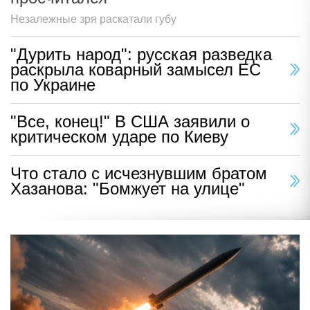
Незалежные зря раскатали губу
"Дурить народ": русская разведка
раскрыла коварный замысел ЕС
по Украине
"Все, конец!" В США заявили о
критическом ударе по Киеву
Что стало с исчезнувшим братом
Хазанова: "Бомжует на улице"