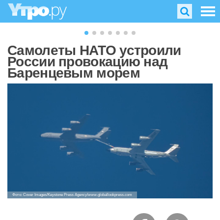
Самолеты НАТО устроили
России провокацию над
Баренцевым морем
Фото: Cover Images/Keystone Press Agency/www.globallookpress.com