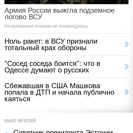
Армия России выжгла подземное
логово ВСУ
Незалежным воякам не позавидуешь
Ноль ракет: в ВСУ признали
тотальный крах обороны
"Сосед соседа боится": что в
Одессе думают о русских
Сбежавшая в США Машкова
попала в ДТП и начала публично
каяться
ВЫБОР ЧИТАТЕЛЕЙ
Советник президента Эстонии