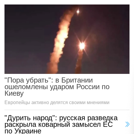
"Пора убрать": в Британии
ошеломлены ударом России по
Киеву
Европейцы активно делятся своими мнениями
"Дурить народ": русская разведка
раскрыла коварный замысел ЕС
по Украине