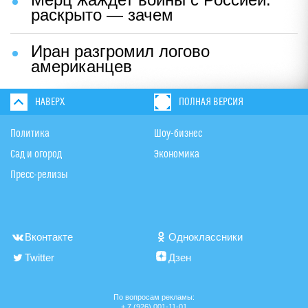
раскрыто — зачем
Иран разгромил логово
американцев
НАВЕРХ
ПОЛНАЯ ВЕРСИЯ
Политика
Шоу-бизнес
Сад и огород
Экономика
Пресс-релизы
Вконтакте
Одноклассники
Twitter
Дзен
По вопросам рекламы:
+ 7 (926) 001-11-01