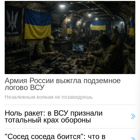
Армия России выжгла подземное
логово ВСУ
Незалежным воякам не позавидуешь
Ноль ракет: в ВСУ признали
тотальный крах обороны
"Сосед соседа боится": что в