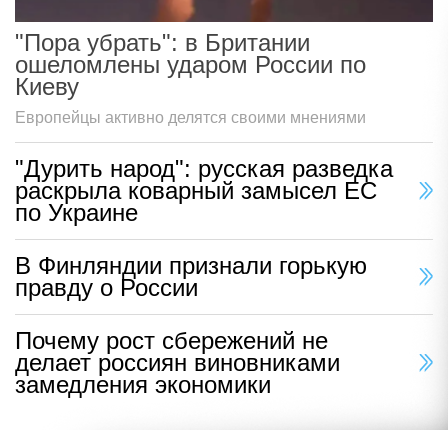
"Пора убрать": в Британии
ошеломлены ударом России по
Киеву
Европейцы активно делятся своими мнениями
"Дурить народ": русская разведка
раскрыла коварный замысел ЕС
по Украине
В Финляндии признали горькую
правду о России
Почему рост сбережений не
делает россиян виновниками
замедления экономики