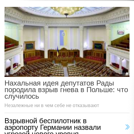
Нахальная идея депутатов Рады
породила взрыв гнева в Польше: что
случилось
Незалежные ни в чем себе не отказывают
Взрывной беспилотник в
аэропорту Германии назвали
угрозой нового уровня