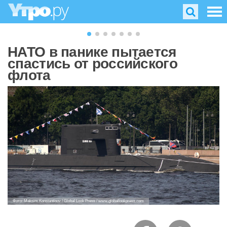
НАТО в панике пытается
спастись от российского
флота
Фото: Maksim Konstantinov / Global Look Press / www.globallookpress.com