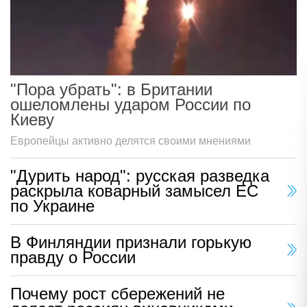
"Пора убрать": в Британии
ошеломлены ударом России по
Киеву
Европейцы активно делятся своими мнениями
"Дурить народ": русская разведка
раскрыла коварный замысел ЕС
по Украине
В Финляндии признали горькую
правду о России
Почему рост сбережений не