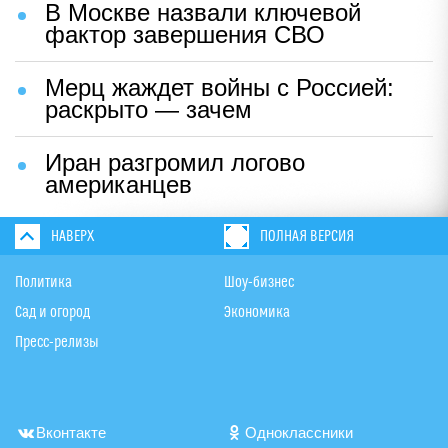
В Москве назвали ключевой
фактор завершения СВО
Мерц жаждет войны с Россией:
раскрыто — зачем
Иран разгромил логово
американцев
НАВЕРХ
ПОЛНАЯ ВЕРСИЯ
Политика
Шоу-бизнес
Сад и огород
Экономика
Пресс-релизы
Вконтакте
Одноклассники