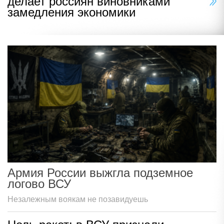
делает россиян виновниками
замедления экономики
Армия России выжгла подземное
логово ВСУ
Незалежным воякам не позавидуешь