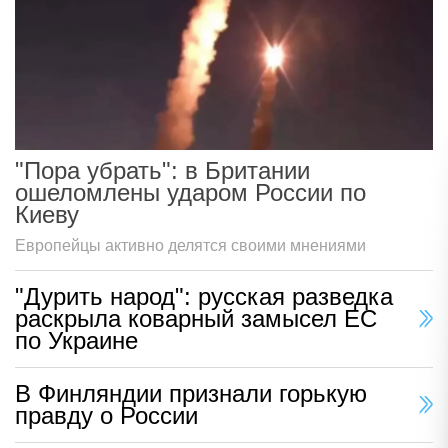
"Пора убрать": в Британии
ошеломлены ударом России по
Киеву
Европейцы активно делятся своими мнениями
"Дурить народ": русская разведка
раскрыла коварный замысел ЕС
по Украине
В Финляндии признали горькую
правду о России