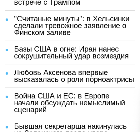
встрече с Трампом
"Считаные минуты": в Хельсинки
сделали тревожное заявление о
Финском заливе
Базы США в огне: Иран нанес
сокрушительный удар возмездия
Любовь Аксенова впервые
высказалась о роли порноактрисы
Война США и ЕС: в Европе
начали обсуждать немыслимый
сценарий
Бывшая секретарша накинулась
на Зеленского после удара
возмездия ВС РФ