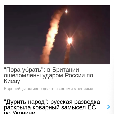
"Пора убрать": в Британии
ошеломлены ударом России по
Киеву
Европейцы активно делятся своими мнениями
"Дурить народ": русская разведка
раскрыла коварный замысел ЕС
по Украине