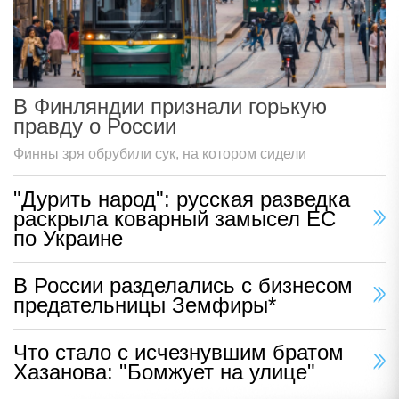
В Финляндии признали горькую
правду о России
Финны зря обрубили сук, на котором сидели
"Дурить народ": русская разведка
раскрыла коварный замысел ЕС
по Украине
В России разделались с бизнесом
предательницы Земфиры*
Что стало с исчезнувшим братом
Хазанова: "Бомжует на улице"