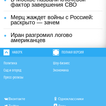
фактор завершения СВО
Мерц жаждет войны с Россией:
раскрыто — зачем
Иран разгромил логово
американцев
НАВЕРХ
ПОЛНАЯ ВЕРСИЯ
Политика
Шоу-бизнес
Сад и огород
Экономика
Пресс-релизы
Вконтакте
Одноклассники
Twitter
Дзен