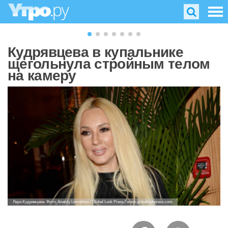
Кудрявцева в купальнике
щегольнула стройным телом
на камеру
Лера Кудрявцева. Фото: Anatoly Lomokhov / Global Look Press / www.globallookpress.com