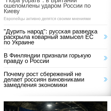
"Пора убрать": в Британии
ошеломлены ударом России по
Киеву
Европейцы активно делятся своими мнениями
"Дурить народ": русская разведка
раскрыла коварный замысел ЕС
по Украине
В Финляндии признали горькую
правду о России
Почему рост сбережений не
делает россиян виновниками
замедления экономики