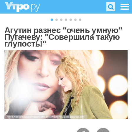
Агутин разнес "очень умную"
Пугачеву: "Совершила такую
глупость!"
Фото: Komsomolskaya Pravda/Global Look Press/www.globallookpress.com