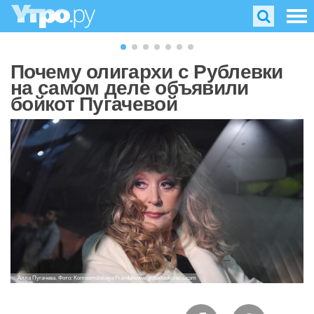
Почему олигархи с Рублевки
на самом деле объявили
бойкот Пугачевой
Алла Пугачева. Фото: Komsomolskaya Pravda/www.globallookpress.com