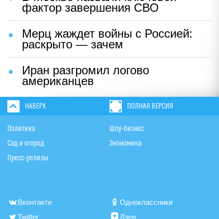
фактор завершения СВО
Мерц жаждет войны с Россией:
раскрыто — зачем
Иран разгромил логово
американцев
НАВЕРХ
ПОЛНАЯ ВЕРСИЯ
Политика
Шоу-бизнес
Сад и огород
Экономика
Пресс-релизы
Вконтакте
Одноклассники
Twitter
Дзен