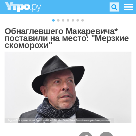
Обнаглевшего Макаревича*
поставили на место: "Мерзкие
скоморохи"
Андрей Макаревич. Фото: Komsomolskaya Pravda / Global Look Press / www.globallookpress.com