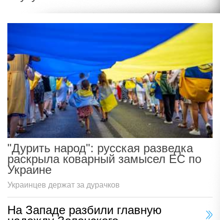
"Дурить народ": русская разведка
раскрыла коварный замысел ЕС по
Украине
Украинцев держат за дурачков
На Западе разбили главную