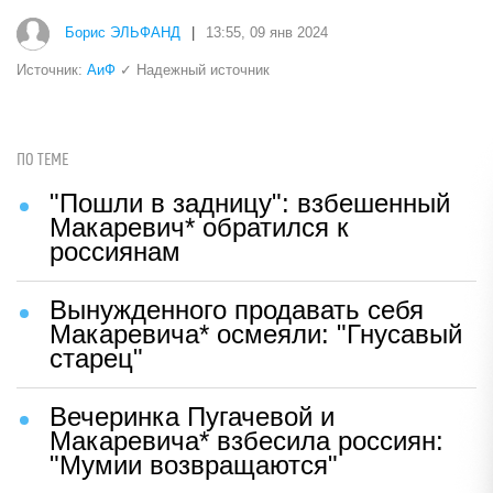
Борис ЭЛЬФАНД
|
13:55, 09 янв 2024
Источник:
АиФ
✓ Надежный источник
ПО ТЕМЕ
"Пошли в задницу": взбешенный
Макаревич* обратился к
россиянам
Вынужденного продавать себя
Макаревича* осмеяли: "Гнусавый
старец"
Вечеринка Пугачевой и
Макаревича* взбесила россиян:
"Мумии возвращаются"