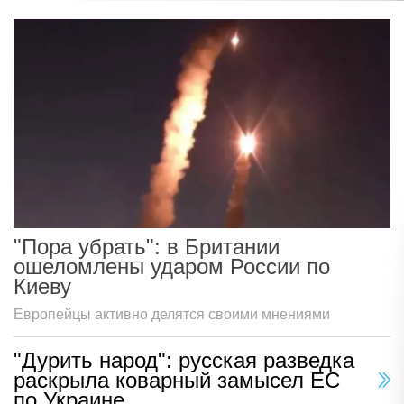
"Пора убрать": в Британии
ошеломлены ударом России по
Киеву
Европейцы активно делятся своими мнениями
"Дурить народ": русская разведка
раскрыла коварный замысел ЕС
по Украине