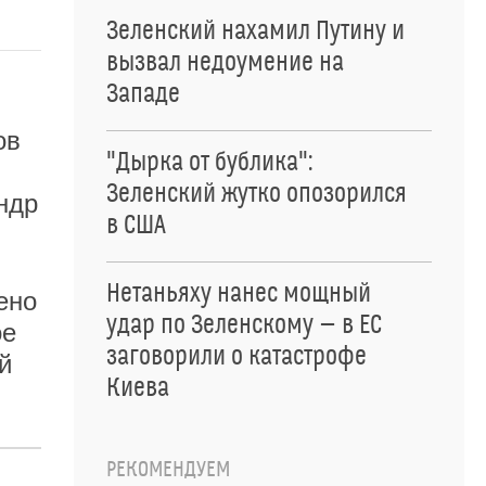
Зеленский нахамил Путину и
вызвал недоумение на
Западе
ов
"Дырка от бублика":
Зеленский жутко опозорился
ндр
в США
Нетаньяху нанес мощный
ено
удар по Зеленскому — в ЕС
ое
заговорили о катастрофе
й
Киева
РЕКОМЕНДУЕМ