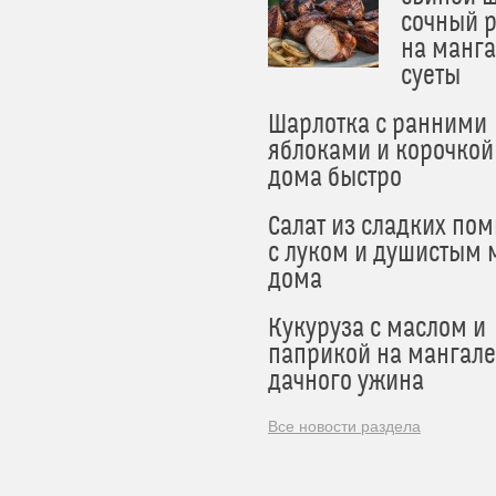
сочный 
на манга
суеты
Шарлотка с ранними
яблоками и корочкой
дома быстро
Салат из сладких по
с луком и душистым 
дома
Кукуруза с маслом и
паприкой на мангале
дачного ужина
Все новости раздела