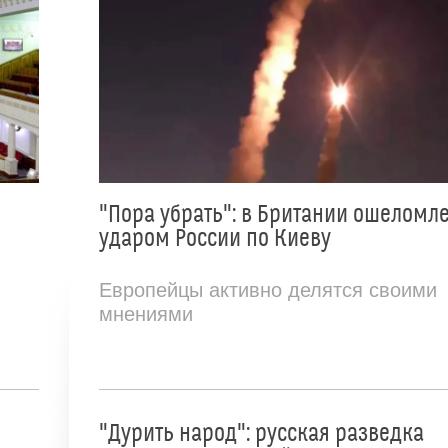
"Пора убрать": в Британии ошеломл
ударом России по Киеву
Европейцы активно делятся своими
мнениями
"Дурить народ": русская разведка