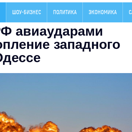
ШОУ-БИЗНЕС
ПОЛИТИКА
ЭКОНОМИКА
С
РФ авиаударами
опление западного
Одессе