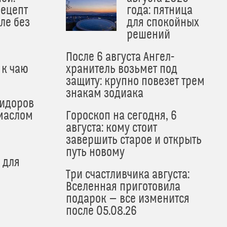
рецепт
года: пятница
ле без
для спокойных
решений
После 6 августа Ангел-
 к чаю
хранитель возьмет под
защиту: крупно повезет трем
знакам зодиака
мидоров
маслом
Гороскоп на сегодня, 6
августа: кому стоит
завершить старое и открыть
путь новому
 для
Три счастливчика августа:
Вселенная приготовила
подарок — все изменится
после 05.08.26