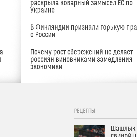
раскрыла коварный замысел ЕС по
Украине
В Финляндии признали горькую пр
о России
а
Почему рост сбережений не делает
и
россиян виновниками замедления
экономики
РЕЦЕПТЫ
Шашлык 
свиной ш