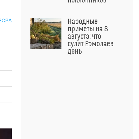
поклонников
Народные
РОВА
приметы на 8
августа: что
сулит Ермолаев
день