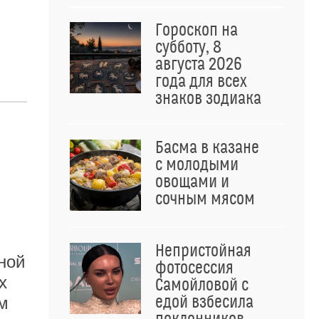
Гороскоп на
субботу, 8
августа 2026
года для всех
знаков зодиака
Басма в казане
с молодыми
овощами и
сочным мясом
Непристойная
ной
фотосессия
х
Самойловой с
едой взбесила
м