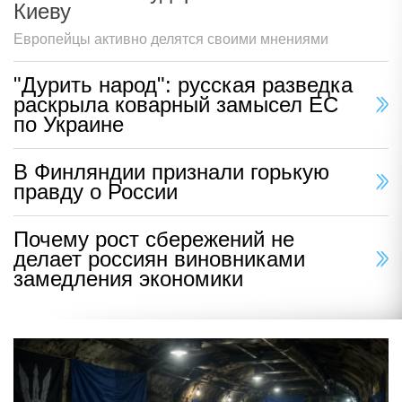
Киеву
Европейцы активно делятся своими мнениями
"Дурить народ": русская разведка
раскрыла коварный замысел ЕС
по Украине
В Финляндии признали горькую
правду о России
Почему рост сбережений не
делает россиян виновниками
замедления экономики