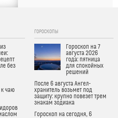
ГОРОСКОПЫ
из
Гороскоп на 7
еи:
августа 2026
рецепт
года: пятница
ле без
для спокойных
решений
После 6 августа Ангел-
 к чаю
хранитель возьмет под
защиту: крупно повезет трем
знакам зодиака
мидоров
маслом
Гороскоп на сегодня, 6