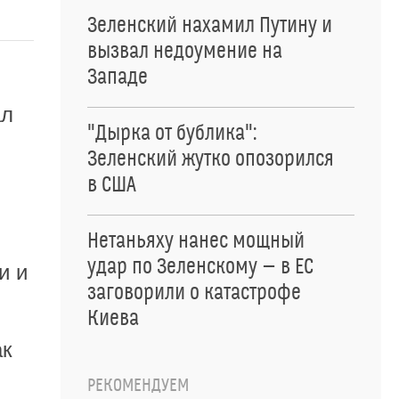
Зеленский нахамил Путину и
вызвал недоумение на
Западе
ал
"Дырка от бублика":
Зеленский жутко опозорился
в США
Нетаньяху нанес мощный
удар по Зеленскому — в ЕС
и и
заговорили о катастрофе
Киева
ак
РЕКОМЕНДУЕМ