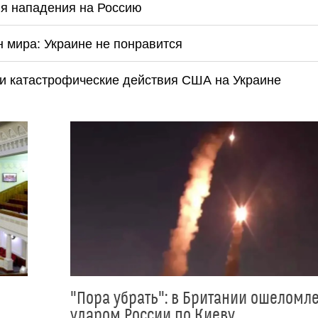
ля нападения на Россию
 мира: Украине не понравится
ли катастрофические действия США на Украине
"Пора убрать": в Британии ошеломл
ударом России по Киеву