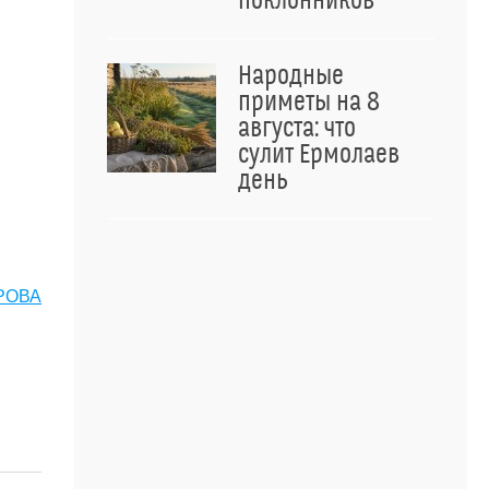
поклонников
Народные
приметы на 8
августа: что
сулит Ермолаев
день
РОВА