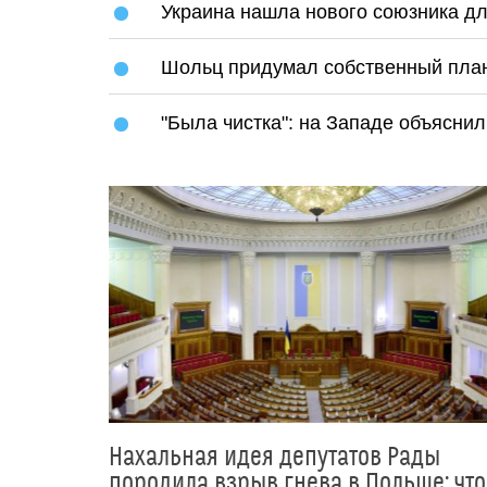
Украина нашла нового союзника д
Шольц придумал собственный план
"Была чистка": на Западе объясни
Нахальная идея депутатов Рады
породила взрыв гнева в Польше: что