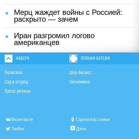
Мерц жаждет войны с Россией:
раскрыто — зачем
Иран разгромил логово
американцев
НАВЕРХ
ПОЛНАЯ ВЕРСИЯ
Политика
Шоу-бизнес
Сад и огород
Экономика
Пресс-релизы
Вконтакте
Одноклассники
Twitter
Дзен