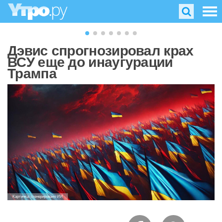
Дэвис спрогнозировал крах
ВСУ еще до инаугурации
Трампа
Картинка: сгенерировано ИИ