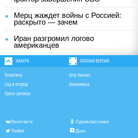
Мерц жаждет войны с Россией:
раскрыто — зачем
Иран разгромил логово
американцев
НАВЕРХ
ПОЛНАЯ ВЕРСИЯ
Политика
Шоу-бизнес
Сад и огород
Экономика
Пресс-релизы
Вконтакте
Одноклассники
Twitter
Дзен