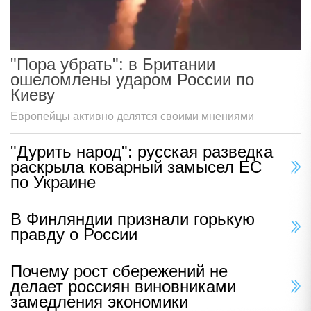
"Пора убрать": в Британии
ошеломлены ударом России по
Киеву
Европейцы активно делятся своими мнениями
"Дурить народ": русская разведка
раскрыла коварный замысел ЕС
по Украине
В Финляндии признали горькую
правду о России
Почему рост сбережений не
делает россиян виновниками
замедления экономики