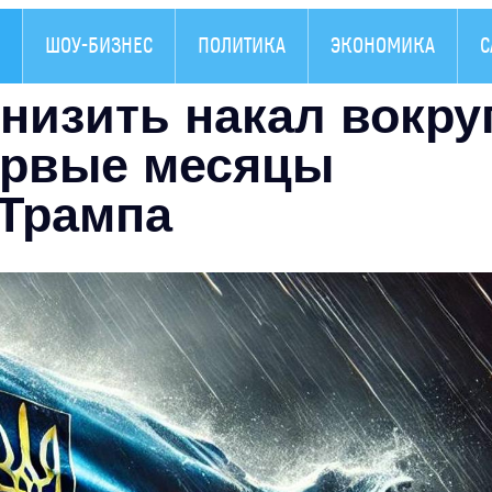
ШОУ-БИЗНЕС
ПОЛИТИКА
ЭКОНОМИКА
С
низить накал вокру
ервые месяцы
 Трампа