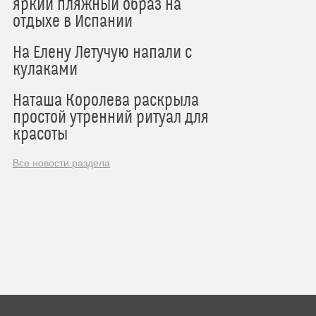
яркий пляжный образ на
отдыхе в Испании
На Елену Летучую напали с
кулаками
Наташа Королева раскрыла
простой утренний ритуал для
красоты
Все новости раздела