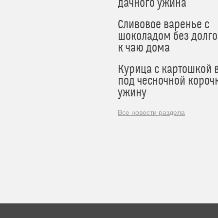
дачного ужина
Сливовое варенье с
шоколадом без долго
к чаю дома
Курица с картошкой 
под чесночной короч
ужину
Все новости раздела