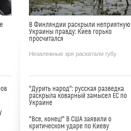
е
В Финляндии раскрыли неприятную
Украины правду: Киев горько
просчитался
Незалежные зря раскатали губу
ров
"Дурить народ": русская разведка
раскрыла коварный замысел ЕС по
Украине
у
"Все, конец!" В США заявили о
критическом ударе по Киеву