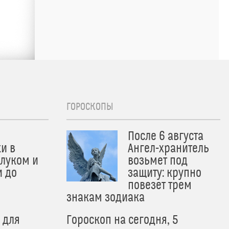
ГОРОСКОПЫ
После 6 августа
и в
Ангел-хранитель
 луком и
возьмет под
и до
защиту: крупно
и
повезет трем
знакам зодиака
 для
Гороскоп на сегодня, 5