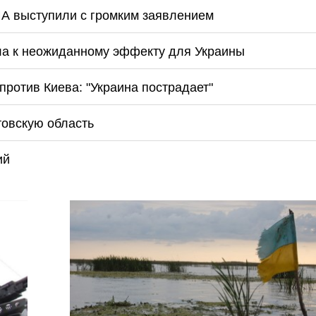
ША выступили с громким заявлением
ла к неожиданному эффекту для Украины
против Киева: "Украина пострадает"
товскую область
ий