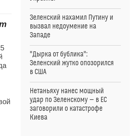
Зеленский нахамил Путину и
кт
вызвал недоумение на
Западе
25
"Дырка от бублика":
й
Зеленский жутко опозорился
да
в США
Нетаньяху нанес мощный
удар по Зеленскому — в ЕС
вой
заговорили о катастрофе
Киева