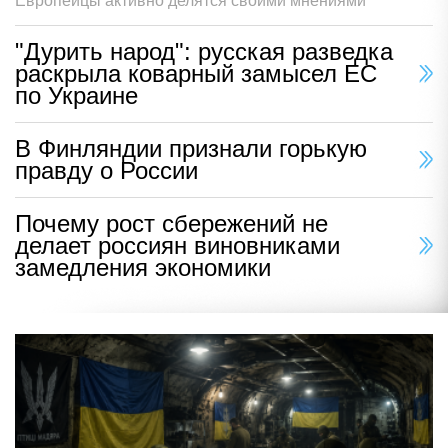
Европейцы активно делятся своими мнениями
"Дурить народ": русская разведка
раскрыла коварный замысел ЕС
по Украине
В Финляндии признали горькую
правду о России
Почему рост сбережений не
делает россиян виновниками
замедления экономики