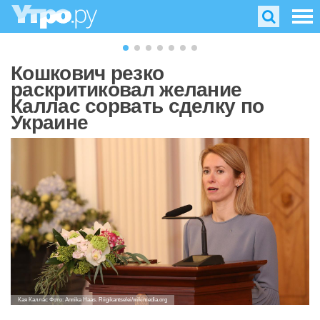
Кошкович резко
раскритиковал желание
Каллас сорвать сделку по
Украине
Кая Каллас Фото: Annika Haas. Riigikantselei/wikimedia.org