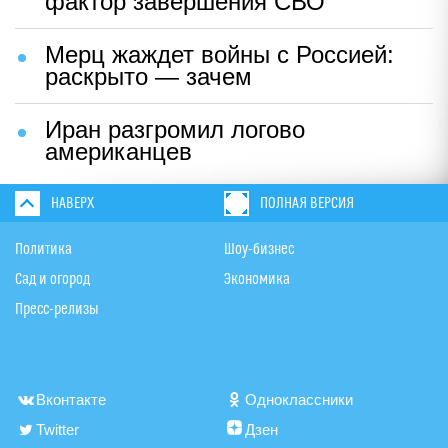
фактор завершения СВО
Мерц жаждет войны с Россией:
раскрыто — зачем
Иран разгромил логово
американцев
НАВЕРХ
ПОЛНАЯ ВЕРСИЯ
Политика
Шоу-бизнес
Сад и огород
Экономика
Пресс-релизы
Вконтакте
Одноклассники
Twitter
Дзен