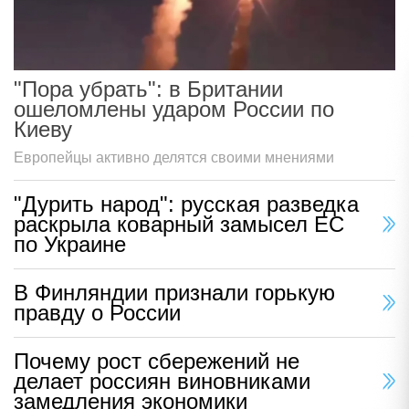
"Пора убрать": в Британии
ошеломлены ударом России по
Киеву
Европейцы активно делятся своими мнениями
"Дурить народ": русская разведка
раскрыла коварный замысел ЕС
по Украине
В Финляндии признали горькую
правду о России
Почему рост сбережений не
делает россиян виновниками
замедления экономики