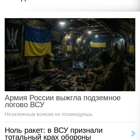
Армия России выжгла подземное
логово ВСУ
Незалежным воякам не позавидуешь
Ноль ракет: в ВСУ признали
тотальный крах обороны