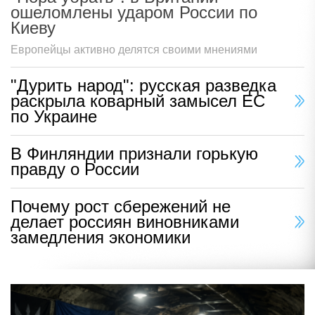
ошеломлены ударом России по
Киеву
Европейцы активно делятся своими мнениями
"Дурить народ": русская разведка
раскрыла коварный замысел ЕС
по Украине
В Финляндии признали горькую
правду о России
Почему рост сбережений не
делает россиян виновниками
замедления экономики