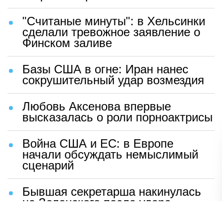
"Считаные минуты": в Хельсинки
сделали тревожное заявление о
Финском заливе
Базы США в огне: Иран нанес
сокрушительный удар возмездия
Любовь Аксенова впервые
высказалась о роли порноактрисы
Война США и ЕС: в Европе
начали обсуждать немыслимый
сценарий
Бывшая секретарша накинулась
на Зеленского после удара
возмездия ВС РФ