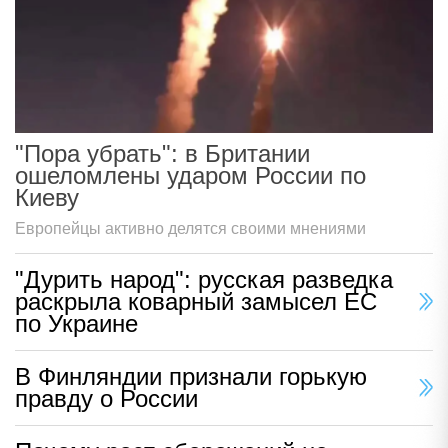
"Пора убрать": в Британии
ошеломлены ударом России по
Киеву
Европейцы активно делятся своими мнениями
"Дурить народ": русская разведка
раскрыла коварный замысел ЕС
по Украине
В Финляндии признали горькую
правду о России