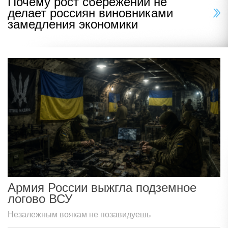
Почему рост сбережений не
делает россиян виновниками
замедления экономики
Армия России выжгла подземное
логово ВСУ
Незалежным воякам не позавидуешь