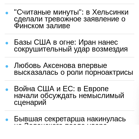
"Считаные минуты": в Хельсинки
сделали тревожное заявление о
Финском заливе
Базы США в огне: Иран нанес
сокрушительный удар возмездия
Любовь Аксенова впервые
высказалась о роли порноактрисы
Война США и ЕС: в Европе
начали обсуждать немыслимый
сценарий
Бывшая секретарша накинулась
на Зеленского после удара
возмездия ВС РФ