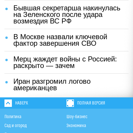
Бывшая секретарша накинулась
на Зеленского после удара
возмездия ВС РФ
В Москве назвали ключевой
фактор завершения СВО
Мерц жаждет войны с Россией:
раскрыто — зачем
Иран разгромил логово
американцев
НАВЕРХ
ПОЛНАЯ ВЕРСИЯ
Политика
Шоу-бизнес
Сад и огород
Экономика