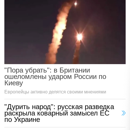
"Пора убрать": в Британии
ошеломлены ударом России по
Киеву
Европейцы активно делятся своими мнениями
"Дурить народ": русская разведка
раскрыла коварный замысел ЕС
по Украине