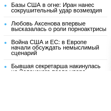
Базы США в огне: Иран нанес
сокрушительный удар возмездия
Любовь Аксенова впервые
высказалась о роли порноактрисы
Война США и ЕС: в Европе
начали обсуждать немыслимый
сценарий
Бывшая секретарша накинулась
на Зеленского после удара
возмездия ВС РФ
В Москве назвали ключевой
фактор завершения СВО
Мерц жаждет войны с Россией: