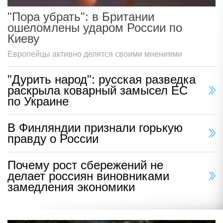
"Пора убрать": в Британии
ошеломлены ударом России по
Киеву
Европейцы активно делятся своими мнениями
"Дурить народ": русская разведка
раскрыла коварный замысел ЕС
по Украине
В Финляндии признали горькую
правду о России
Почему рост сбережений не
делает россиян виновниками
замедления экономики