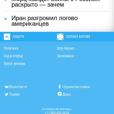
Позорный "туалетный скандал"
грозит Турции потерей туристов
"Новое унижение": Зеленскому
предрекли неприятный сюрприз на
встрече с Трампом
"Считаные минуты": в Хельсинки
сделали тревожное заявление о
Финском заливе
Базы США в огне: Иран нанес
сокрушительный удар возмездия
Любовь Аксенова впервые
высказалась о роли порноактрисы
Война США и ЕС: в Европе