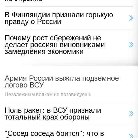
"Пора убрать": в Британии
ошеломлены ударом России по
Киеву
Европейцы активно делятся своими мнениями
"Дурить народ": русская разведка
раскрыла коварный замысел ЕС