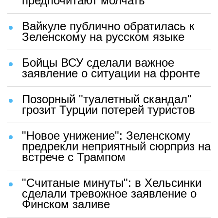
Советник президента Эстонии
сделал шокирующее признание об
атаках на Петербург
ЧП на Украине вызвало ужас в
США
Истерика Каллас из-за удара
возмездия Армии РФ закончилась
конфузом: "Идиотка"
Запретил русскую песню —
получил арматурой: под Одессой
произошло ЧП
Трамп избавился от Украины
оригинальным способом