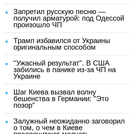
Армия России выжгла подземное
логово ВСУ
Незалежным воякам не позавидуешь
Ноль ракет: в ВСУ признали
тотальный крах обороны
"Сосед соседа боится": что в
Одессе думают о русских
Сбежавшая в США Машкова
попала в ДТП и начала публично
каяться
ВЫБОР ЧИТАТЕЛЕЙ