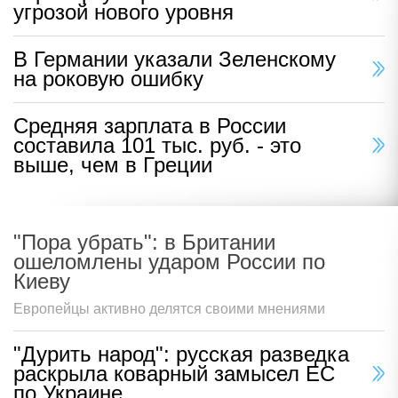
Нахальная идея депутатов Рады
породила взрыв гнева в Польше: что
случилось
Незалежные ни в чем себе не отказывают
Взрывной беспилотник в
аэропорту Германии назвали
угрозой нового уровня
В Германии указали Зеленскому
на роковую ошибку
Средняя зарплата в России
составила 101 тыс. руб. - это
выше, чем в Греции