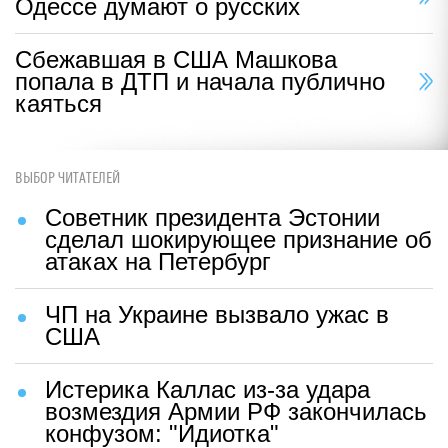
по Украине
В Финляндии признали горькую
правду о России
Почему рост сбережений не
делает россиян виновниками
замедления экономики