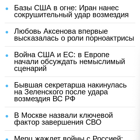
"Ужасный результат". В США
забились в панике из-за ЧП на
Украине
Шаг Киева вызвал волну
бешенства в Германии: "Это
позор"
Залужный неожиданно заговорил
о том, о чем в Киеве
предпочитают молчать
Вайкуле публично обратилась к
Зеленскому на русском языке
Бойцы ВСУ сделали важное
заявление о ситуации на фронте